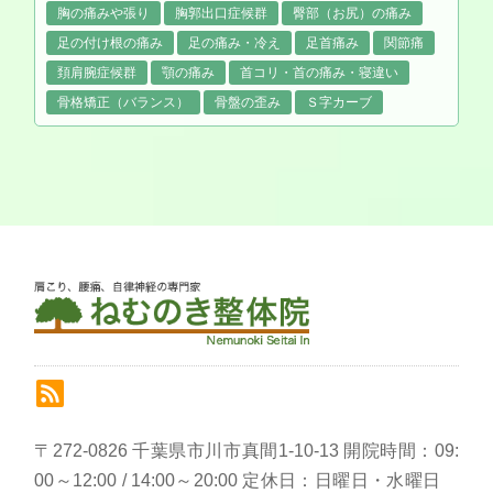
胸の痛みや張り
胸郭出口症候群
臀部（お尻）の痛み
足の付け根の痛み
足の痛み・冷え
足首痛み
関節痛
頚肩腕症候群
顎の痛み
首コリ・首の痛み・寝違い
骨格矯正（バランス）
骨盤の歪み
Ｓ字カーブ
〒272-0826 千葉県市川市真間1-10-13 開院時間：09:
00～12:00 / 14:00～20:00 定休日：日曜日・水曜日