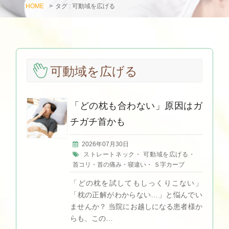
HOME
>
タグ : 可動域を広げる
可動域を広げる
「どの枕も合わない」原因はガ
チガチ首かも
2026年07月30日
ストレートネック
・
可動域を広げる
・
首コリ・首の痛み・寝違い
・
Ｓ字カーブ
「どの枕を試してもしっくりこない」
「枕の正解がわからない…」と悩んでい
ませんか？ 当院にお越しになる患者様か
らも、この…