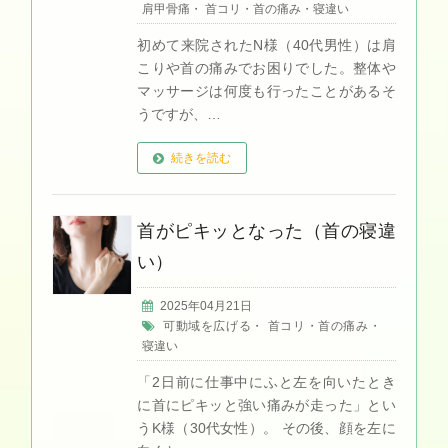
肩甲骨痛
・
首コリ・首の痛み・寝違い
初めて来院されたN様（40代男性）は肩
こりや首の痛みでお困りでした。整体や
マッサージは何度も行ったことがあるそ
うですが、…
続きを読む
首がピキッとなった（首の寝違
い）
2025年04月21日
可動域を広げる
・
首コリ・首の痛み・
寝違い
「2日前に仕事中にふと左を向いたとき
に首にピキッと強い痛みが走った」とい
うK様（30代女性）。 その後、顔を左に