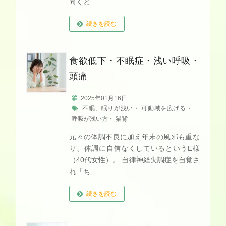
向くと…
続きを読む
食欲低下・不眠症・浅い呼吸・
頭痛
2025年01月16日
不眠、眠りが浅い
・
可動域を広げる
・
呼吸が浅い方
・
猫背
元々の体調不良に加え年末の風邪も重な
り、体調に自信なくしているというE様
（40代女性）。 自律神経失調症を自覚さ
れ「ち…
続きを読む