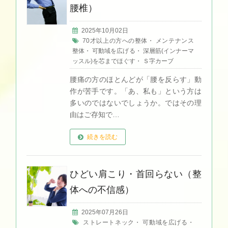
腰椎）
2025年10月02日
70才以上の方への整体
・
メンテナンス
整体
・
可動域を広げる
・
深層筋(インナーマ
ッスル)を芯までほぐす
・
Ｓ字カーブ
腰痛の方のほとんどが「腰を反らす」動
作が苦手です。「あ、私も」という方は
多いのではないでしょうか。ではその理
由はご存知で…
続きを読む
ひどい肩こり・首回らない（整
体への不信感）
2025年07月26日
ストレートネック
・
可動域を広げる
・