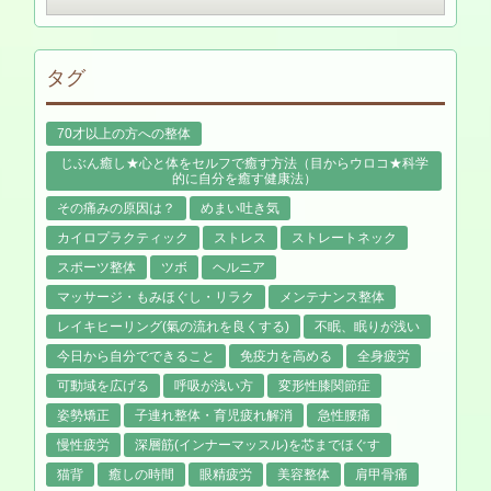
タグ
70才以上の方への整体
じぶん癒し★心と体をセルフで癒す方法（目からウロコ★科学
的に自分を癒す健康法）
その痛みの原因は？
めまい吐き気
カイロプラクティック
ストレス
ストレートネック
スポーツ整体
ツボ
ヘルニア
マッサージ・もみほぐし・リラク
メンテナンス整体
レイキヒーリング(氣の流れを良くする)
不眠、眠りが浅い
今日から自分でできること
免疫力を高める
全身疲労
可動域を広げる
呼吸が浅い方
変形性膝関節症
姿勢矯正
子連れ整体・育児疲れ解消
急性腰痛
慢性疲労
深層筋(インナーマッスル)を芯までほぐす
猫背
癒しの時間
眼精疲労
美容整体
肩甲骨痛