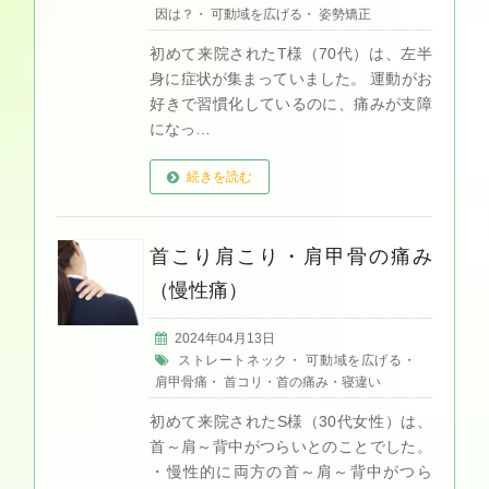
因は？
・
可動域を広げる
・
姿勢矯正
初めて来院されたT様（70代）は、左半
身に症状が集まっていました。 運動がお
好きで習慣化しているのに、痛みが支障
になっ…
続きを読む
首こり肩こり・肩甲骨の痛み
（慢性痛）
2024年04月13日
ストレートネック
・
可動域を広げる
・
肩甲骨痛
・
首コリ・首の痛み・寝違い
初めて来院されたS様（30代女性）は、
首～肩～背中がつらいとのことでした。
・慢性的に両方の首～肩～背中がつら