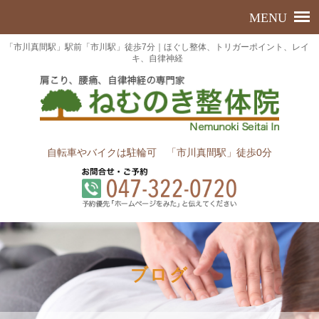
「市川真間駅」駅前「市川駅」徒歩7分｜ほぐし整体、トリガーポイント、レイ
キ、自律神経
自転車やバイクは駐輪可 「市川真間駅」徒歩0分
ブログ