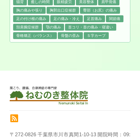
猫背
癒しの時間
眼精疲労
美容整体
肩甲骨痛
胸の痛みや張り
胸郭出口症候群
臀部（お尻）の痛み
足の付け根の痛み
足の痛み・冷え
足首痛み
関節痛
頚肩腕症候群
顎の痛み
首コリ・首の痛み・寝違い
骨格矯正（バランス）
骨盤の歪み
Ｓ字カーブ
〒272-0826 千葉県市川市真間1-10-13 開院時間：09: