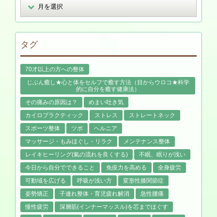
タグ
70才以上の方への整体
じぶん癒し★心と体をセルフで癒す方法（目からウロコ★科学
的に自分を癒す健康法）
その痛みの原因は？
めまい吐き気
カイロプラクティック
ストレス
ストレートネック
スポーツ整体
ツボ
ヘルニア
マッサージ・もみほぐし・リラク
メンテナンス整体
レイキヒーリング(氣の流れを良くする)
不眠、眠りが浅い
今日から自分でできること
免疫力を高める
全身疲労
可動域を広げる
呼吸が浅い方
変形性膝関節症
姿勢矯正
子連れ整体・育児疲れ解消
急性腰痛
慢性疲労
深層筋(インナーマッスル)を芯までほぐす