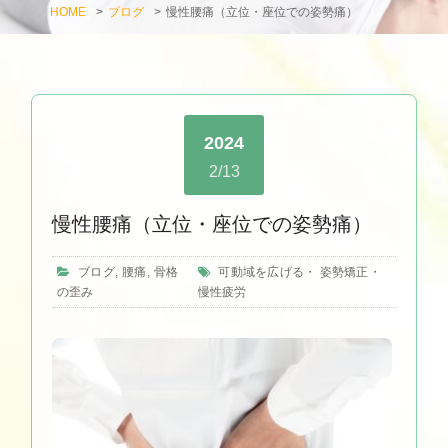
HOME
>
ブログ
>
慢性腰痛（立位・座位での姿勢痛）
2024
2/13
慢性腰痛（立位・座位での姿勢痛）
ブログ
,
腰痛
,
骨格
可動域を広げる
・
姿勢矯正
・
の歪み
慢性疲労