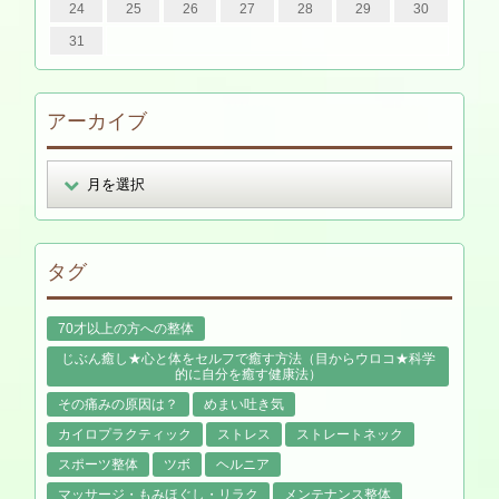
24
25
26
27
28
29
30
31
アーカイブ
タグ
70才以上の方への整体
じぶん癒し★心と体をセルフで癒す方法（目からウロコ★科学
的に自分を癒す健康法）
その痛みの原因は？
めまい吐き気
カイロプラクティック
ストレス
ストレートネック
スポーツ整体
ツボ
ヘルニア
マッサージ・もみほぐし・リラク
メンテナンス整体