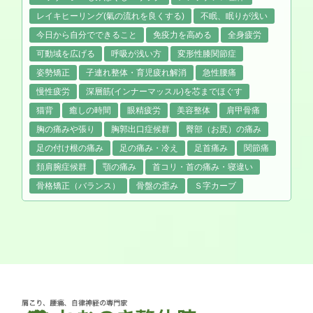
レイキヒーリング(氣の流れを良くする)
不眠、眠りが浅い
今日から自分でできること
免疫力を高める
全身疲労
可動域を広げる
呼吸が浅い方
変形性膝関節症
姿勢矯正
子連れ整体・育児疲れ解消
急性腰痛
慢性疲労
深層筋(インナーマッスル)を芯までほぐす
猫背
癒しの時間
眼精疲労
美容整体
肩甲骨痛
胸の痛みや張り
胸郭出口症候群
臀部（お尻）の痛み
足の付け根の痛み
足の痛み・冷え
足首痛み
関節痛
頚肩腕症候群
顎の痛み
首コリ・首の痛み・寝違い
骨格矯正（バランス）
骨盤の歪み
Ｓ字カーブ