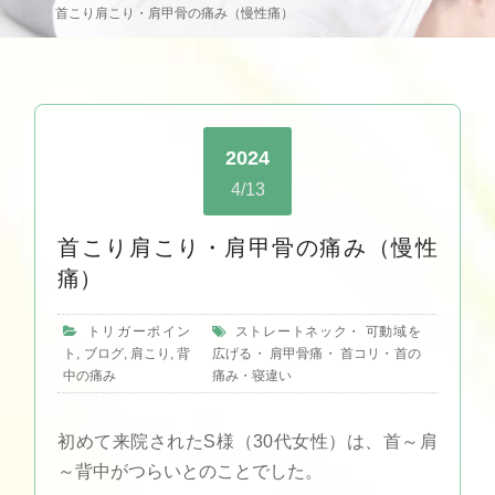
首こり肩こり・肩甲骨の痛み（慢性痛）
2024
4/13
首こり肩こり・肩甲骨の痛み（慢性
痛）
トリガーポイン
ストレートネック
・
可動域を
ト
,
ブログ
,
肩こり
,
背
広げる
・
肩甲骨痛
・
首コリ・首の
中の痛み
痛み・寝違い
初めて来院されたS様（30代女性）は、首～肩
～背中がつらいとのことでした。