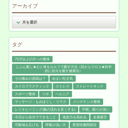
アーカイブ
タグ
70才以上の方への整体
じぶん癒し★心と体をセルフで癒す方法（目からウロコ★科学
的に自分を癒す健康法）
その痛みの原因は？
めまい吐き気
カイロプラクティック
ストレス
ストレートネック
スポーツ整体
ツボ
ヘルニア
マッサージ・もみほぐし・リラク
メンテナンス整体
レイキヒーリング(氣の流れを良くする)
不眠、眠りが浅い
今日から自分でできること
免疫力を高める
全身疲労
可動域を広げる
呼吸が浅い方
変形性膝関節症