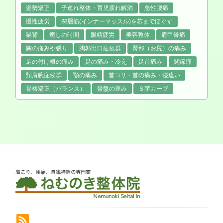
姿勢矯正
子連れ整体・育児疲れ解消
急性腰痛
慢性疲労
深層筋(インナーマッスル)を芯までほぐす
猫背
癒しの時間
眼精疲労
美容整体
肩甲骨痛
胸の痛みや張り
胸郭出口症候群
臀部（お尻）の痛み
足の付け根の痛み
足の痛み・冷え
足首痛み
関節痛
頚肩腕症候群
顎の痛み
首コリ・首の痛み・寝違い
骨格矯正（バランス）
骨盤の歪み
Ｓ字カーブ