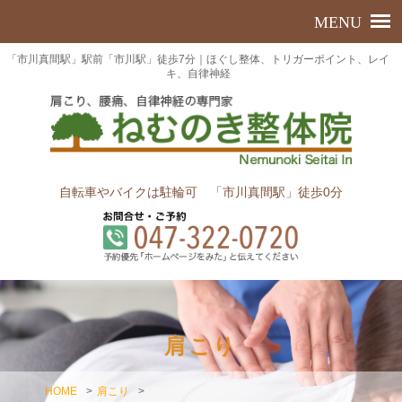
「市川真間駅」駅前「市川駅」徒歩7分｜ほぐし整体、トリガーポイント、レイ
キ、自律神経
自転車やバイクは駐輪可 「市川真間駅」徒歩0分
肩こり
HOME
>
肩こり
>