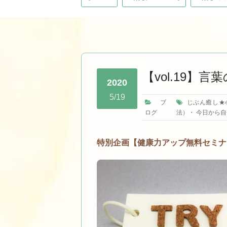
【vol.19】
2020
5/19
ブ
じぶん癒し★
ログ
法）
・
今日から自
特別企画【健康力アップ無料セミナー】