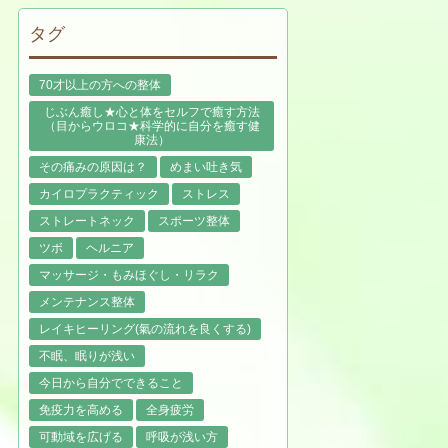
タグ
70才以上の方への整体
じぶん癒し★心と体をセルフで癒す方法
（目からウロコ★科学的に自分を癒す健
康法）
その痛みの原因は？
めまい吐き気
カイロプラクティック
ストレス
ストレートネック
スポーツ整体
ツボ
ヘルニア
マッサージ・もみほぐし・リラク
メンテナンス整体
レイキヒーリング(氣の流れを良くする)
不眠、眠りが浅い
今日から自分でできること
免疫力を高める
全身疲労
可動域を広げる
呼吸が浅い方