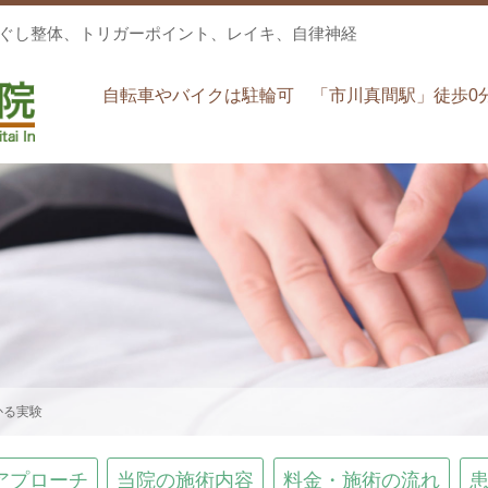
ほぐし整体、トリガーポイント、レイキ、自律神経
自転車やバイクは駐輪可 「市川真間駅」徒歩0
かる実験
アプローチ
当院の施術内容
料金・施術の流れ