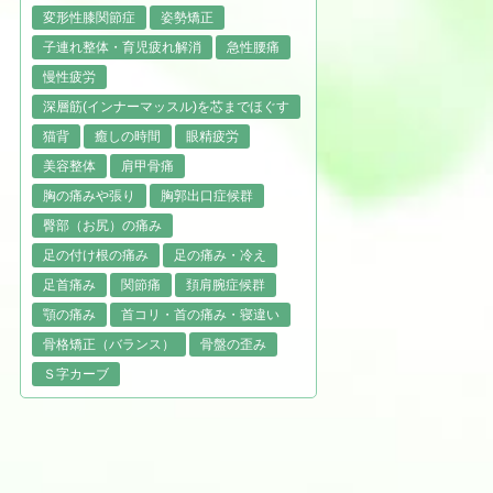
変形性膝関節症
姿勢矯正
子連れ整体・育児疲れ解消
急性腰痛
慢性疲労
深層筋(インナーマッスル)を芯までほぐす
猫背
癒しの時間
眼精疲労
美容整体
肩甲骨痛
胸の痛みや張り
胸郭出口症候群
臀部（お尻）の痛み
足の付け根の痛み
足の痛み・冷え
足首痛み
関節痛
頚肩腕症候群
顎の痛み
首コリ・首の痛み・寝違い
骨格矯正（バランス）
骨盤の歪み
Ｓ字カーブ