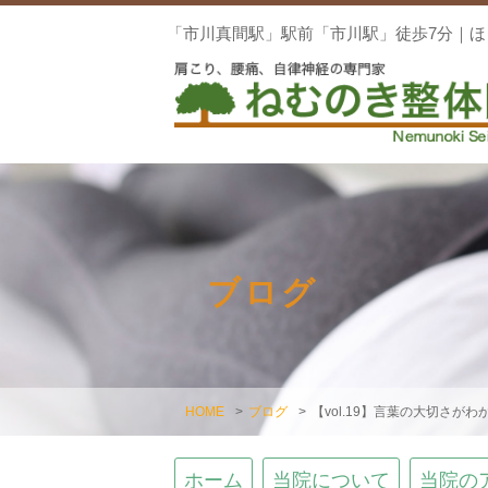
「市川真間駅」駅前「市川駅」徒歩7分｜
ブログ
HOME
>
ブログ
>
【vol.19】言葉の大切さがわ
ホーム
当院について
当院の