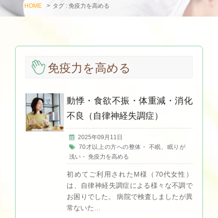
HOME
>
タグ : 免疫力を高める
免疫力を高める
動悸・食欲不振・体重減・消化
不良（自律神経失調症）
2025年09月11日
70才以上の方への整体
・
不眠、眠りが
浅い
・
免疫力を高める
初めてご利用されたM様（70代女性）
は、自律神経失調症による様々な不調で
お困りでした。 病院で検査しましたが異
常ないた…