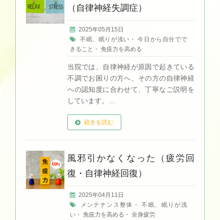
（自律神経失調症）
2025年05月15日
不眠、眠りが浅い
・
今日から自分でで
きること
・
免疫力を高める
当院では、自律神経が原因で起きている
不調でお困りの方へ、その方の自律神経
への認知度に合わせて、丁寧なご説明を
しています。…
続きを読む
風邪引かなくなった（疲労回
復・自律神経回復）
2025年04月11日
メンテナンス整体
・
不眠、眠りが浅
い
・
免疫力を高める
・
全身疲労