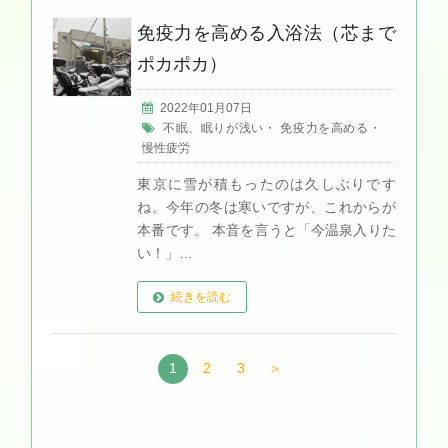
免疫力を高める入浴法（芯まで
ポカポカ）
2022年01月07日
不眠、眠りが浅い
・
免疫力を高める
・
慢性疲労
東京に雪が積もったのは久しぶりです
ね。今年の冬は寒いですが、これからが
本番です。 本音を言うと「今温泉入りた
い！」…
続きを読む
1
2
3
＞