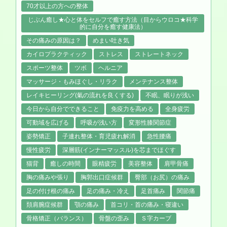
70才以上の方への整体
じぶん癒し★心と体をセルフで癒す方法（目からウロコ★科学
的に自分を癒す健康法）
その痛みの原因は？
めまい吐き気
カイロプラクティック
ストレス
ストレートネック
スポーツ整体
ツボ
ヘルニア
マッサージ・もみほぐし・リラク
メンテナンス整体
レイキヒーリング(氣の流れを良くする)
不眠、眠りが浅い
今日から自分でできること
免疫力を高める
全身疲労
可動域を広げる
呼吸が浅い方
変形性膝関節症
姿勢矯正
子連れ整体・育児疲れ解消
急性腰痛
慢性疲労
深層筋(インナーマッスル)を芯までほぐす
猫背
癒しの時間
眼精疲労
美容整体
肩甲骨痛
胸の痛みや張り
胸郭出口症候群
臀部（お尻）の痛み
足の付け根の痛み
足の痛み・冷え
足首痛み
関節痛
頚肩腕症候群
顎の痛み
首コリ・首の痛み・寝違い
骨格矯正（バランス）
骨盤の歪み
Ｓ字カーブ