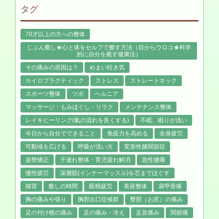
タグ
70才以上の方への整体
じぶん癒し★心と体をセルフで癒す方法（目からウロコ★科学
的に自分を癒す健康法）
その痛みの原因は？
めまい吐き気
カイロプラクティック
ストレス
ストレートネック
スポーツ整体
ツボ
ヘルニア
マッサージ・もみほぐし・リラク
メンテナンス整体
レイキヒーリング(氣の流れを良くする)
不眠、眠りが浅い
今日から自分でできること
免疫力を高める
全身疲労
可動域を広げる
呼吸が浅い方
変形性膝関節症
姿勢矯正
子連れ整体・育児疲れ解消
急性腰痛
慢性疲労
深層筋(インナーマッスル)を芯までほぐす
猫背
癒しの時間
眼精疲労
美容整体
肩甲骨痛
胸の痛みや張り
胸郭出口症候群
臀部（お尻）の痛み
足の付け根の痛み
足の痛み・冷え
足首痛み
関節痛