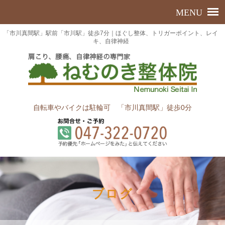
「市川真間駅」駅前「市川駅」徒歩7分｜ほぐし整体、トリガーポイント、レイ
キ、自律神経
自転車やバイクは駐輪可 「市川真間駅」徒歩0分
ブログ