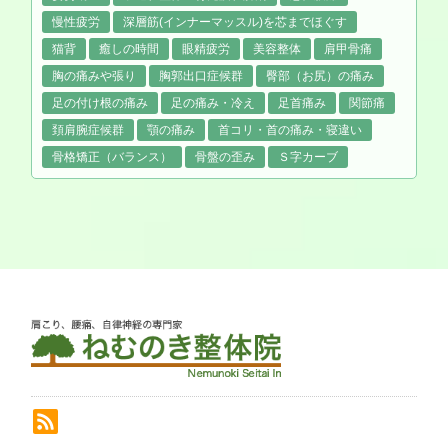
慢性疲労
深層筋(インナーマッスル)を芯までほぐす
猫背
癒しの時間
眼精疲労
美容整体
肩甲骨痛
胸の痛みや張り
胸郭出口症候群
臀部（お尻）の痛み
足の付け根の痛み
足の痛み・冷え
足首痛み
関節痛
頚肩腕症候群
顎の痛み
首コリ・首の痛み・寝違い
骨格矯正（バランス）
骨盤の歪み
Ｓ字カーブ