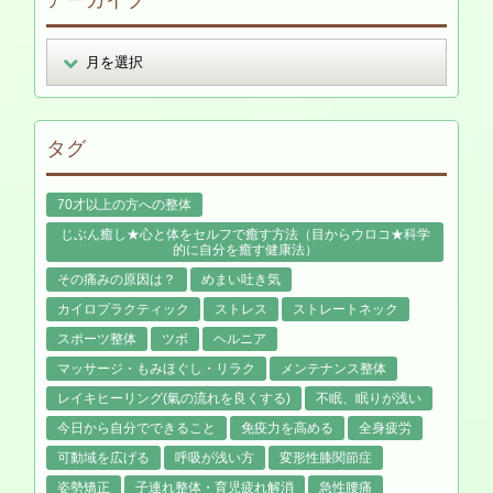
アーカイブ
タグ
70才以上の方への整体
じぶん癒し★心と体をセルフで癒す方法（目からウロコ★科学
的に自分を癒す健康法）
その痛みの原因は？
めまい吐き気
カイロプラクティック
ストレス
ストレートネック
スポーツ整体
ツボ
ヘルニア
マッサージ・もみほぐし・リラク
メンテナンス整体
レイキヒーリング(氣の流れを良くする)
不眠、眠りが浅い
今日から自分でできること
免疫力を高める
全身疲労
可動域を広げる
呼吸が浅い方
変形性膝関節症
姿勢矯正
子連れ整体・育児疲れ解消
急性腰痛