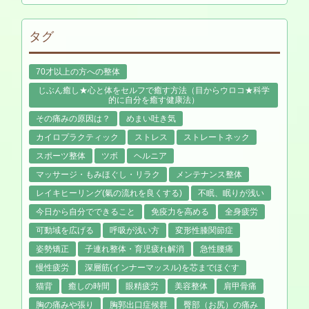
タグ
70才以上の方への整体
じぶん癒し★心と体をセルフで癒す方法（目からウロコ★科学
的に自分を癒す健康法）
その痛みの原因は？
めまい吐き気
カイロプラクティック
ストレス
ストレートネック
スポーツ整体
ツボ
ヘルニア
マッサージ・もみほぐし・リラク
メンテナンス整体
レイキヒーリング(氣の流れを良くする)
不眠、眠りが浅い
今日から自分でできること
免疫力を高める
全身疲労
可動域を広げる
呼吸が浅い方
変形性膝関節症
姿勢矯正
子連れ整体・育児疲れ解消
急性腰痛
慢性疲労
深層筋(インナーマッスル)を芯までほぐす
猫背
癒しの時間
眼精疲労
美容整体
肩甲骨痛
胸の痛みや張り
胸郭出口症候群
臀部（お尻）の痛み