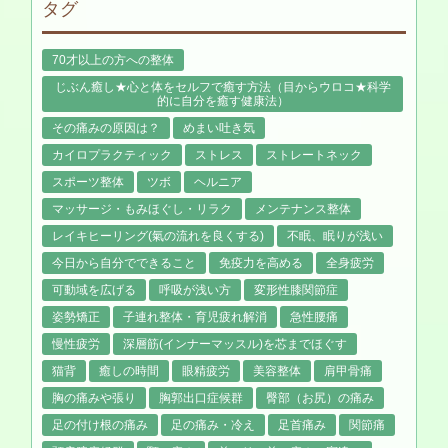
タグ
70才以上の方への整体
じぶん癒し★心と体をセルフで癒す方法（目からウロコ★科学
的に自分を癒す健康法）
その痛みの原因は？
めまい吐き気
カイロプラクティック
ストレス
ストレートネック
スポーツ整体
ツボ
ヘルニア
マッサージ・もみほぐし・リラク
メンテナンス整体
レイキヒーリング(氣の流れを良くする)
不眠、眠りが浅い
今日から自分でできること
免疫力を高める
全身疲労
可動域を広げる
呼吸が浅い方
変形性膝関節症
姿勢矯正
子連れ整体・育児疲れ解消
急性腰痛
慢性疲労
深層筋(インナーマッスル)を芯までほぐす
猫背
癒しの時間
眼精疲労
美容整体
肩甲骨痛
胸の痛みや張り
胸郭出口症候群
臀部（お尻）の痛み
足の付け根の痛み
足の痛み・冷え
足首痛み
関節痛