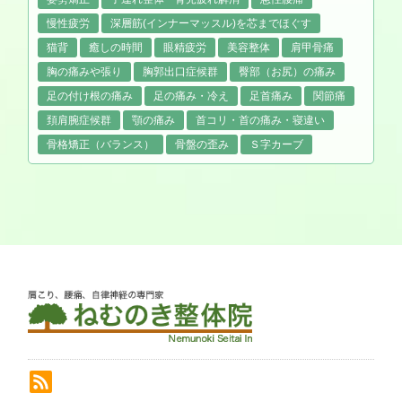
慢性疲労
深層筋(インナーマッスル)を芯までほぐす
猫背
癒しの時間
眼精疲労
美容整体
肩甲骨痛
胸の痛みや張り
胸郭出口症候群
臀部（お尻）の痛み
足の付け根の痛み
足の痛み・冷え
足首痛み
関節痛
頚肩腕症候群
顎の痛み
首コリ・首の痛み・寝違い
骨格矯正（バランス）
骨盤の歪み
Ｓ字カーブ