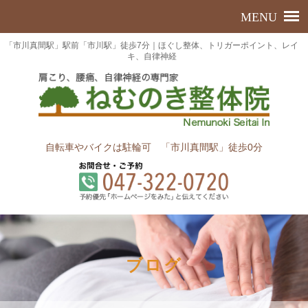
「市川真間駅」駅前「市川駅」徒歩7分｜ほぐし整体、トリガーポイント、レイ
キ、自律神経
自転車やバイクは駐輪可 「市川真間駅」徒歩0分
ブログ