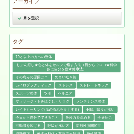
アーカイブ
タグ
70才以上の方への整体
じぶん癒し★心と体をセルフで癒す方法（目からウロコ★科学
的に自分を癒す健康法）
その痛みの原因は？
めまい吐き気
カイロプラクティック
ストレス
ストレートネック
スポーツ整体
ツボ
ヘルニア
マッサージ・もみほぐし・リラク
メンテナンス整体
レイキヒーリング(氣の流れを良くする)
不眠、眠りが浅い
今日から自分でできること
免疫力を高める
全身疲労
可動域を広げる
呼吸が浅い方
変形性膝関節症
姿勢矯正
子連れ整体・育児疲れ解消
急性腰痛