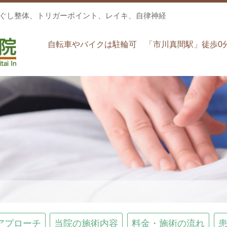
ほぐし整体、トリガーポイント、レイキ、自律神経
自転車やバイクは駐輪可 「市川真間駅」徒歩0
アプローチ
当院の施術内容
料金・施術の流れ