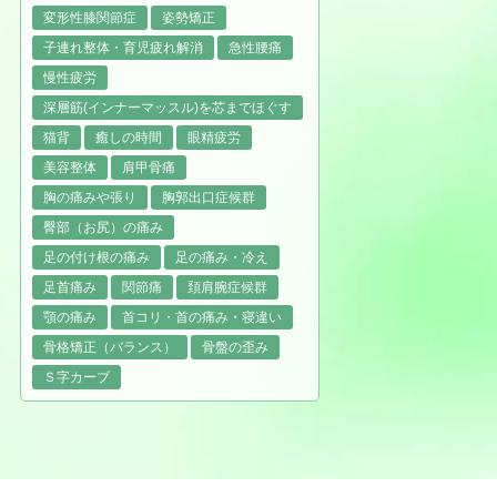
変形性膝関節症
姿勢矯正
子連れ整体・育児疲れ解消
急性腰痛
慢性疲労
深層筋(インナーマッスル)を芯までほぐす
猫背
癒しの時間
眼精疲労
美容整体
肩甲骨痛
胸の痛みや張り
胸郭出口症候群
臀部（お尻）の痛み
足の付け根の痛み
足の痛み・冷え
足首痛み
関節痛
頚肩腕症候群
顎の痛み
首コリ・首の痛み・寝違い
骨格矯正（バランス）
骨盤の歪み
Ｓ字カーブ