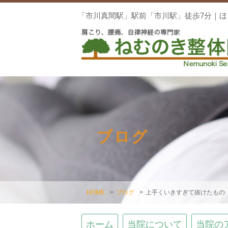
「市川真間駅」駅前「市川駅」徒歩7分｜
ブログ
HOME
>
ブログ
>
上手くいきすぎて抜けたもの
ホーム
当院について
当院の