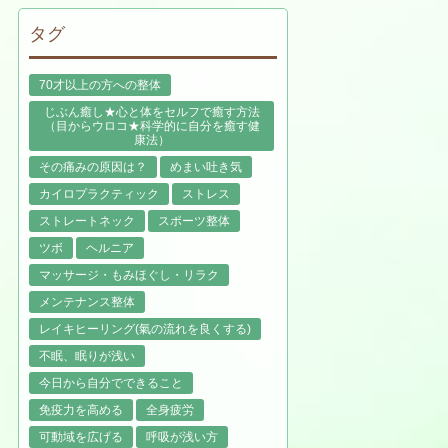
タグ
70才以上の方への整体
じぶん癒し★心と体をセルフで癒す方法
（目からウロコ★科学的に自分を癒す健
康法）
その痛みの原因は？
めまい吐き気
カイロプラクティック
ストレス
ストレートネック
スポーツ整体
ツボ
ヘルニア
マッサージ・もみほぐし・リラク
メンテナンス整体
レイキヒーリング(氣の流れを良くする)
不眠、眠りが浅い
今日から自分でできること
免疫力を高める
全身疲労
可動域を広げる
呼吸が浅い方