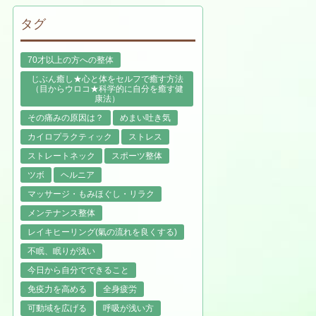
タグ
70才以上の方への整体
じぶん癒し★心と体をセルフで癒す方法
（目からウロコ★科学的に自分を癒す健
康法）
その痛みの原因は？
めまい吐き気
カイロプラクティック
ストレス
ストレートネック
スポーツ整体
ツボ
ヘルニア
マッサージ・もみほぐし・リラク
メンテナンス整体
レイキヒーリング(氣の流れを良くする)
不眠、眠りが浅い
今日から自分でできること
免疫力を高める
全身疲労
可動域を広げる
呼吸が浅い方