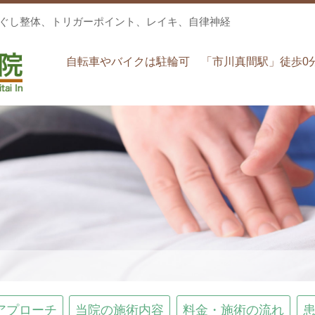
ほぐし整体、トリガーポイント、レイキ、自律神経
自転車やバイクは駐輪可 「市川真間駅」徒歩0
アプローチ
当院の施術内容
料金・施術の流れ