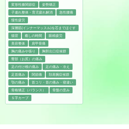
変形性膝関節症
姿勢矯正
子連れ整体・育児疲れ解消
急性腰痛
慢性疲労
深層筋(インナーマッスル)を芯までほぐす
猫背
癒しの時間
眼精疲労
美容整体
肩甲骨痛
胸の痛みや張り
胸郭出口症候群
臀部（お尻）の痛み
足の付け根の痛み
足の痛み・冷え
足首痛み
関節痛
頚肩腕症候群
顎の痛み
首コリ・首の痛み・寝違い
骨格矯正（バランス）
骨盤の歪み
Ｓ字カーブ