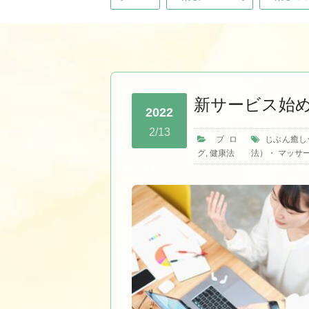
新サービス始
2022
2/13
ブロ
じぶん癒し
グ
,
健康法
法）
・
マッサ