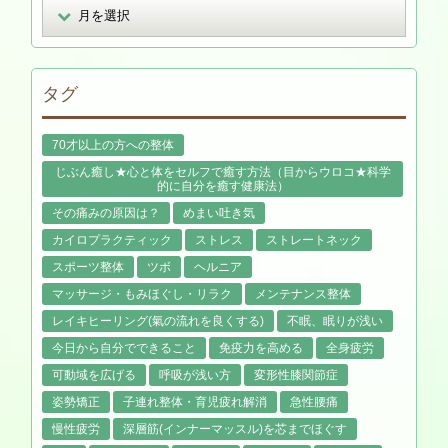
タグ
70才以上の方への整体
じぶん癒し★心と体をセルフで癒す方法（目からウロコ★科学
的に自分を癒す健康法）
その痛みの原因は？
めまい吐き気
カイロプラクティック
ストレス
ストレートネック
スポーツ整体
ツボ
ヘルニア
マッサージ・もみほぐし・リラク
メンテナンス整体
レイキヒーリング(氣の流れを良くする)
不眠、眠りが浅い
今日から自分でできること
免疫力を高める
全身疲労
可動域を広げる
呼吸が浅い方
変形性膝関節症
姿勢矯正
子連れ整体・育児疲れ解消
急性腰痛
慢性疲労
深層筋(インナーマッスル)を芯までほぐす