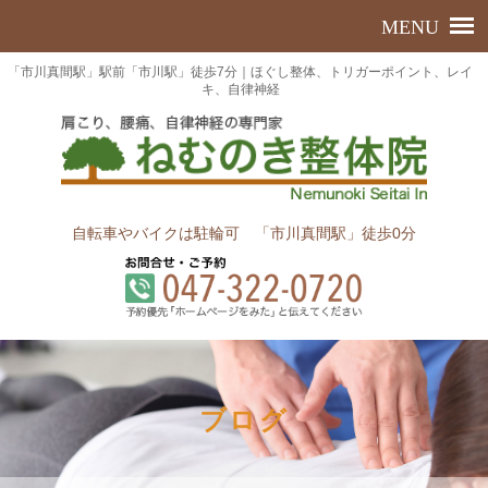
「市川真間駅」駅前「市川駅」徒歩7分｜ほぐし整体、トリガーポイント、レイ
キ、自律神経
自転車やバイクは駐輪可 「市川真間駅」徒歩0分
ブログ