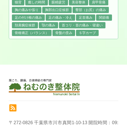
猫背
癒しの時間
眼精疲労
美容整体
肩甲骨痛
胸の痛みや張り
胸郭出口症候群
臀部（お尻）の痛み
足の付け根の痛み
足の痛み・冷え
足首痛み
関節痛
頚肩腕症候群
顎の痛み
首コリ・首の痛み・寝違い
骨格矯正（バランス）
骨盤の歪み
Ｓ字カーブ
〒272-0826 千葉県市川市真間1-10-13 開院時間：09: