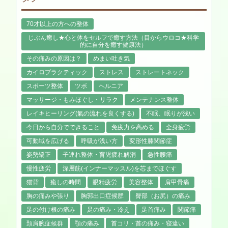
70才以上の方への整体
じぶん癒し★心と体をセルフで癒す方法（目からウロコ★科学
的に自分を癒す健康法）
その痛みの原因は？
めまい吐き気
カイロプラクティック
ストレス
ストレートネック
スポーツ整体
ツボ
ヘルニア
マッサージ・もみほぐし・リラク
メンテナンス整体
レイキヒーリング(氣の流れを良くする)
不眠、眠りが浅い
今日から自分でできること
免疫力を高める
全身疲労
可動域を広げる
呼吸が浅い方
変形性膝関節症
姿勢矯正
子連れ整体・育児疲れ解消
急性腰痛
慢性疲労
深層筋(インナーマッスル)を芯までほぐす
猫背
癒しの時間
眼精疲労
美容整体
肩甲骨痛
胸の痛みや張り
胸郭出口症候群
臀部（お尻）の痛み
足の付け根の痛み
足の痛み・冷え
足首痛み
関節痛
頚肩腕症候群
顎の痛み
首コリ・首の痛み・寝違い