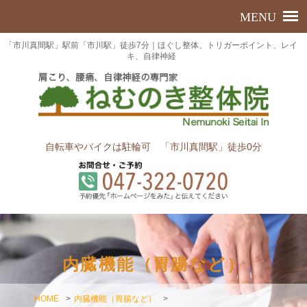
「市川真間駅」駅前「市川駅」徒歩7分｜ほぐし整体、トリガーポイント、レイ
キ、自律神経
自転車やバイクは駐輪可 「市川真間駅」徒歩0分
内臓機能（胃腸など）
HOME
>
内臓機能（胃腸など）
>