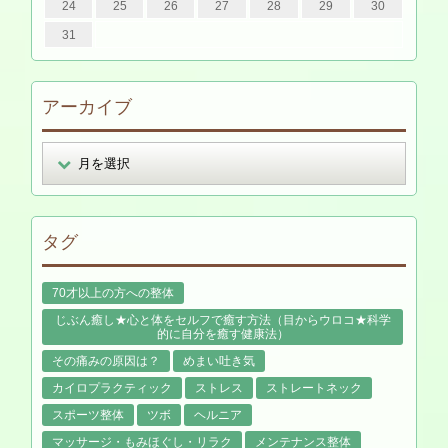
24
25
26
27
28
29
30
31
アーカイブ
タグ
70才以上の方への整体
じぶん癒し★心と体をセルフで癒す方法（目からウロコ★科学
的に自分を癒す健康法）
その痛みの原因は？
めまい吐き気
カイロプラクティック
ストレス
ストレートネック
スポーツ整体
ツボ
ヘルニア
マッサージ・もみほぐし・リラク
メンテナンス整体