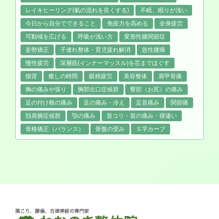
レイキヒーリング(氣の流れを良くする)
不眠、眠りが浅い
今日から自分でできること
免疫力を高める
全身疲労
可動域を広げる
呼吸が浅い方
変形性膝関節症
姿勢矯正
子連れ整体・育児疲れ解消
急性腰痛
慢性疲労
深層筋(インナーマッスル)を芯までほぐす
猫背
癒しの時間
眼精疲労
美容整体
肩甲骨痛
胸の痛みや張り
胸郭出口症候群
臀部（お尻）の痛み
足の付け根の痛み
足の痛み・冷え
足首痛み
関節痛
頚肩腕症候群
顎の痛み
首コリ・首の痛み・寝違い
骨格矯正（バランス）
骨盤の歪み
Ｓ字カーブ