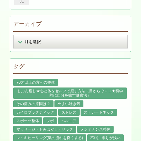
31
アーカイブ
タグ
70才以上の方への整体
じぶん癒し★心と体をセルフで癒す方法（目からウロコ★科学
的に自分を癒す健康法）
その痛みの原因は？
めまい吐き気
カイロプラクティック
ストレス
ストレートネック
スポーツ整体
ツボ
ヘルニア
マッサージ・もみほぐし・リラク
メンテナンス整体
レイキヒーリング(氣の流れを良くする)
不眠、眠りが浅い