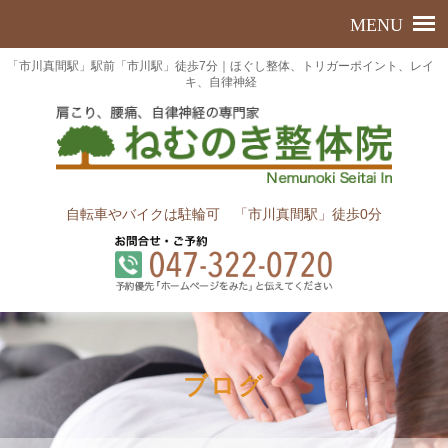
「市川真間駅」駅前「市川駅」徒歩7分｜ほぐし整体、トリガーポイント、レイ
キ、自律神経
自転車やバイクは駐輪可 「市川真間駅」徒歩0分
ブログ