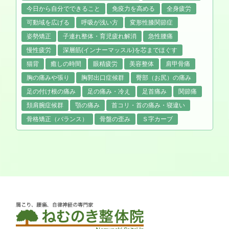
今日から自分でできること
免疫力を高める
全身疲労
可動域を広げる
呼吸が浅い方
変形性膝関節症
姿勢矯正
子連れ整体・育児疲れ解消
急性腰痛
慢性疲労
深層筋(インナーマッスル)を芯までほぐす
猫背
癒しの時間
眼精疲労
美容整体
肩甲骨痛
胸の痛みや張り
胸郭出口症候群
臀部（お尻）の痛み
足の付け根の痛み
足の痛み・冷え
足首痛み
関節痛
頚肩腕症候群
顎の痛み
首コリ・首の痛み・寝違い
骨格矯正（バランス）
骨盤の歪み
Ｓ字カーブ