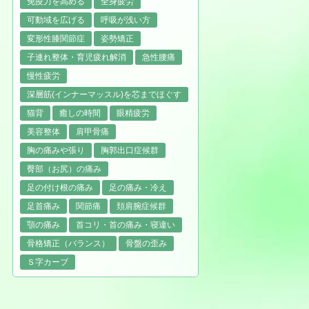
免疫力を高める
全身疲労
可動域を広げる
呼吸が浅い方
変形性膝関節症
姿勢矯正
子連れ整体・育児疲れ解消
急性腰痛
慢性疲労
深層筋(インナーマッスル)を芯までほぐす
猫背
癒しの時間
眼精疲労
美容整体
肩甲骨痛
胸の痛みや張り
胸郭出口症候群
臀部（お尻）の痛み
足の付け根の痛み
足の痛み・冷え
足首痛み
関節痛
頚肩腕症候群
顎の痛み
首コリ・首の痛み・寝違い
骨格矯正（バランス）
骨盤の歪み
Ｓ字カーブ