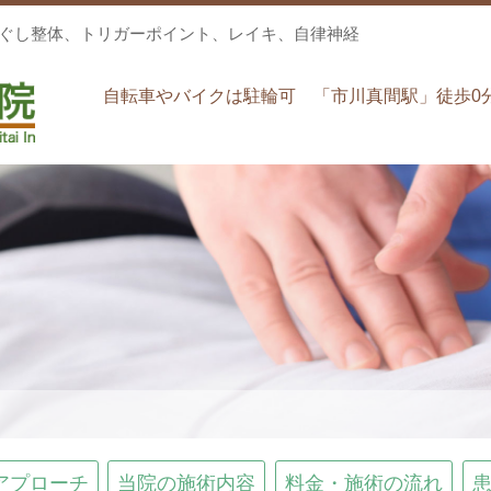
ほぐし整体、トリガーポイント、レイキ、自律神経
自転車やバイクは駐輪可 「市川真間駅」徒歩0
アプローチ
当院の施術内容
料金・施術の流れ