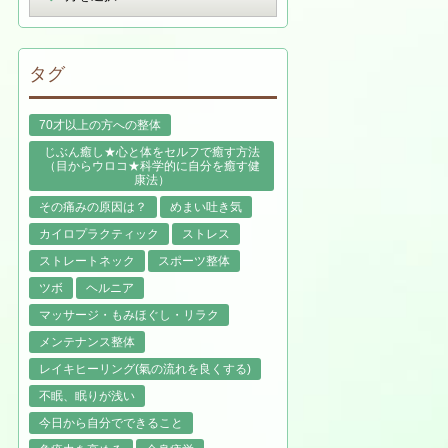
タグ
70才以上の方への整体
じぶん癒し★心と体をセルフで癒す方法
（目からウロコ★科学的に自分を癒す健
康法）
その痛みの原因は？
めまい吐き気
カイロプラクティック
ストレス
ストレートネック
スポーツ整体
ツボ
ヘルニア
マッサージ・もみほぐし・リラク
メンテナンス整体
レイキヒーリング(氣の流れを良くする)
不眠、眠りが浅い
今日から自分でできること