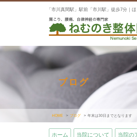
「市川真間駅」駅前「市川駅」徒歩7分｜
ブログ
HOME
>
ブログ
>
年末は30日までとなります
ホーム
当院について
当院の