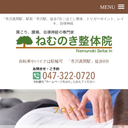
「市川真間駅」駅前「市川駅」徒歩7分｜ほぐし整体、トリガーポイント、レイ
キ、自律神経
自転車やバイクは駐輪可 「市川真間駅」徒歩0分
ブログ