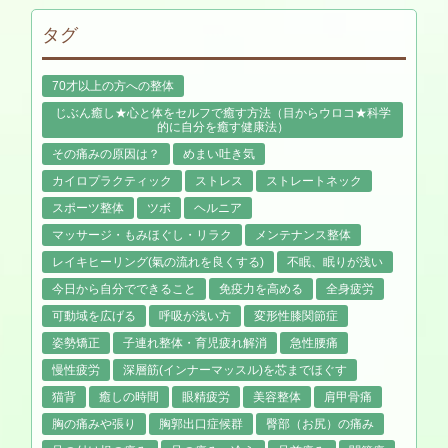
タグ
70才以上の方への整体
じぶん癒し★心と体をセルフで癒す方法（目からウロコ★科学
的に自分を癒す健康法）
その痛みの原因は？
めまい吐き気
カイロプラクティック
ストレス
ストレートネック
スポーツ整体
ツボ
ヘルニア
マッサージ・もみほぐし・リラク
メンテナンス整体
レイキヒーリング(氣の流れを良くする)
不眠、眠りが浅い
今日から自分でできること
免疫力を高める
全身疲労
可動域を広げる
呼吸が浅い方
変形性膝関節症
姿勢矯正
子連れ整体・育児疲れ解消
急性腰痛
慢性疲労
深層筋(インナーマッスル)を芯までほぐす
猫背
癒しの時間
眼精疲労
美容整体
肩甲骨痛
胸の痛みや張り
胸郭出口症候群
臀部（お尻）の痛み