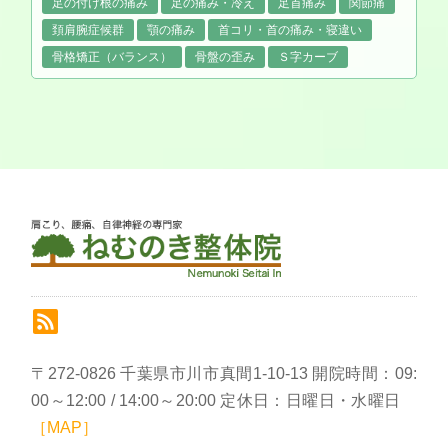
足の付け根の痛み
足の痛み・冷え
足首痛み
関節痛
頚肩腕症候群
顎の痛み
首コリ・首の痛み・寝違い
骨格矯正（バランス）
骨盤の歪み
Ｓ字カーブ
〒272-0826 千葉県市川市真間1-10-13 開院時間：09:
00～12:00 / 14:00～20:00 定休日：日曜日・水曜日
［MAP］